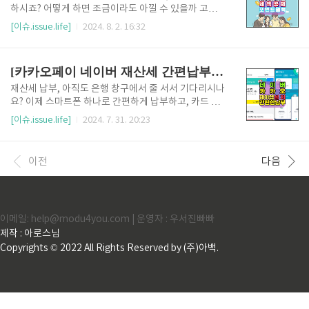
게요.1. 이의신청, 왜 필요할까요?2. 이의신청, 언제까
하시죠? 어떻게 하면 조금이라도 아낄 수 있을까 고민
지 해야 할까요?3. 이의신청, 어떻게 해야 할까요?4. 이
되시나요? 재산세도 똑똑하게 납부하면 세액공제부터
[이슈.issue.life]
2024. 8. 2. 16:32
의신청 결과는 언제 나올까요?5. +도움 되는 다른 내용
포인트 혜택까지 다양한 방법으로 절약할 수 있습니다.
도 살펴보세요. [이의신청 빠른 방법 안내 ]👆️▲위택스
이번 포스팅에서는 재산세 납부 방법부터 숨은 혜택까
에서 초간단하게 재산세 납부결과에 대한 이의신청..
지, 재산세에 대한 모든 것을 알려드립니다. 특히, 재산
[카카오페이 네이버 재산세 간편납부 혜택챙기기]
세 부담을 조금이라도 덜고 싶은 분들, 혹은 납부 방법
이 헷갈리는 분들에게 꼭 필요한 정보입니다. 지금 바로
재산세 납부, 아직도 은행 창구에서 줄 서서 기다리시나
재산세 납부 정보를 확인하고, 똑똑하게 세금 절약하세
요? 이제 스마트폰 하나로 간편하게 납부하고, 카드 혜
요!1. 재산세 누가 왜 내나요?2. 재산세 어떻게 내나요?
택까지 챙길 수 있습니다! 카카오페이, 네이버페이 등
[이슈.issue.life]
2024. 7. 31. 20:23
3. 재산세 내면서 혜택은?4. 8월 주민세 납부 혜택이 있
간편결제 앱을 이용하면 몇 번의 터치만으로 재산세 납
다고??5. +도움 되는 다른 내용도 살펴보세요. [카카오
부를 끝낼 수 있을 뿐만 아니라, 카드사별 무이자 할부,
페이 재산세 납부]👆️▲카카오페이 앱에서 초간단하게
포인트 적립 등 다양한 혜택도 누릴 수 있습니다. 어렵
이전
다음
재산..
고 복잡한 건 이제 그만! 지금부터 카카오페이와 네이버
페이를 활용한 초간단 재산세 납부 방법과 숨은 혜택까
지 꼼꼼하게 알려드릴게요.1. 카카오페이로 재산세 납
부하기2. 네이버페이로 재산세 납부하기3. 다음 달 주
이메일: help@modu4you.com | 운영자 : 우서진빠빠
민세 할인받기4. +도움 되는 다른 내용도 살펴보세
요. [카카오페이 재산세 납부]👆️▲카카오페이 앱에서
제작 : 아로스님
초간단하게 재산세를 납부해 보세요▲ [네이버페이
Copyrights © 2022 All Rights Reserved by (주)아백.
재산세 납부]👆..