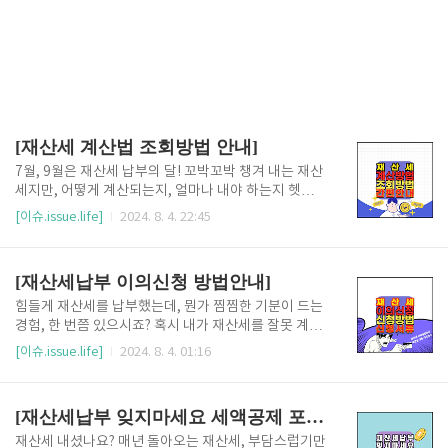
[재산세 계산법 조회방법 안내]
7월, 9월은 재산세 납부의 달! 꼬박꼬박 챙겨 내는 재산
세지만, 어떻게 계산되는지, 얼마나 내야 하는지 헷갈리
셨던 적 없으신가요? 또, 내가 낸 재산세가 맞는지 확인
[이슈.issue.life]
2024. 8. 4. 22:45
하고 싶은데 어떻게 해야 할지 막막하셨나요? 걱정 마
세요! 이번 포스팅에서는 재산세 계산법부터 조회 방법
까지, 초보자도 쉽게 이해할 수 있도록 친절하게 안내해
[재산세납부 이의신청 방법안내]
드립니다. 복잡한 세금 용어는 쉽게 풀어 설명하고, 단
계별로 따라 하기 쉽게 준비했으니, 이 글 하나면 재산
힘들게 재산세를 납부했는데, 뭔가 찜찜한 기분이 드는
세 완전 정복!1. 재산세, 어떻게 계산될까?2. 위택스에
경험, 한 번쯤 있으시죠? 혹시 내가 재산세를 잘못 계산
서 재산세 조회하기3. 위택스에서 재산세 조회 시 유의
한 건 아닐까, 혹은 내가 내지 않아도 될 세금을 낸 건 아
[이슈.issue.life]
2024. 8. 4. 01:16
사항4. +도움 되는 다른 내용도 살펴보세요. [재산세
닐까 하는 생각이 든다면, 망설이지 말고 이의신청을 해
빠른조회 안내 ]👆️▲위택스에서 초간단하게 재산세를
보세요! 이의신청은 부당하거나 잘못 부과된 세금에 대
조회할 수 있습니다▲ [재산세, 어떻게 계산될까?]..
해 정정을 요구하는 제도입니다. 복잡한 절차 때문에 망
[재산세납부 잊지마세요 세액공제 포인트혜택까지 받는법]
설여진다고요? 걱정 마세요! 지금부터 초보자도 쉽게
따라 할 수 있도록 이의신청 방법을 자세히 안내해 드릴
재산세 내셨나요? 매년 돌아오는 재산세, 부담스럽기만