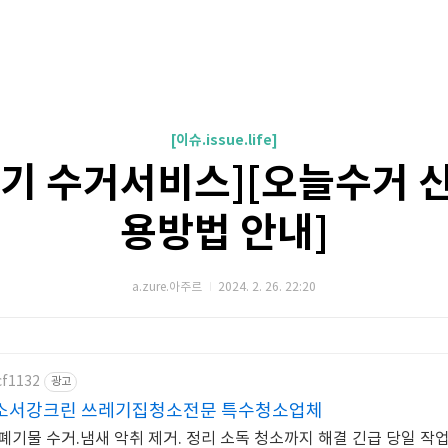
[이슈.issue.life]
기 수거서비스][오늘수거 
용방법 안내]
a.zure.아주르
2024. 2. 26. 22:20
cf1132
광고
소서강크린 쓰레기집청소전문 특수청소업체
폐기물 수거.냄새 악취 제거. 정리 소독 청소까지 해결 긴급 당일 작