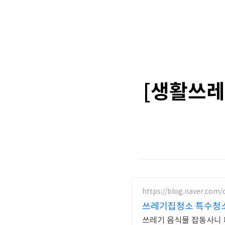
[생활쓰레
https://blog.naver.com/
쓰레기집청소 특수청
쓰레기 음식물 잡동사니 