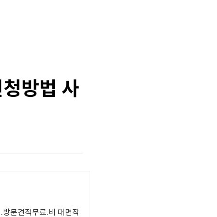
신청방법 사
업.방문견적무료.비 대면작