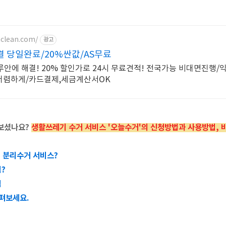
clean.com/
광고
 당일완료/20%싼값/AS무료
안에 해결! 20% 할인가로 24시 무료견적! 전국가능 비대면진행/
/저렴하게/카드결제,세금계산서OK
보셨나요?
생활쓰레기 수거 서비스 '오늘수거'의 신청방법과 사용방법, 
기 분리수거 서비스?
법?
법
살펴보세요.